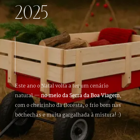
2025
Experiência
Blog
Este ano o Natal volta a ter um cenário
natural —
no meio da Serra da Boa Viagem
,
com o cheirinho da floresta, o frio bom nas
bochechas e muita gargalhada à mistura! :)