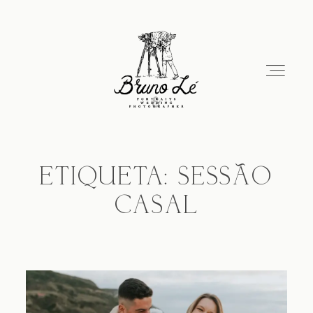
ETIQUETA: SESSÃO
Home
CASAL
Sobre Mim
Portfólio
Contacto